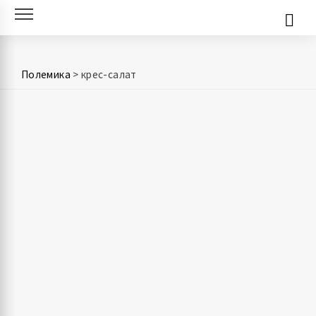
Skip
to
content
Полемика
>
крес-салат