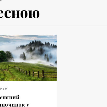
есною
РИЗМ
сняний
дпочинок у