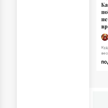
Ка
по
не
в
Куд
вес
ПО