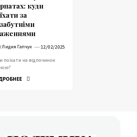
рпатах: куди
їхати за
забутніми
раженнями
Лидия Гапчук
12/02/2025
и поїхати на відпочинок
ною?
ДРОБНЕЕ