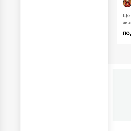
Що 
яко
ПО
П
Ново