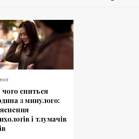
НОЕ
 чого сниться
дина з минулого:
яснення
ихологів і тлумачів
ів