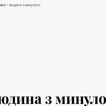
ика
>
людина з минулого
юдина з минуло