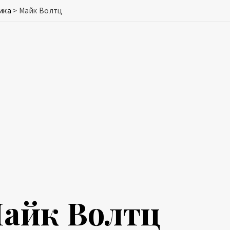
ика
>
Майк Волтц
айк Волтц