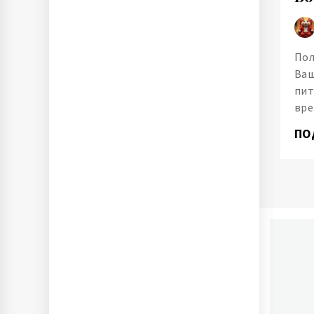
Пол
Ваш
пит
вре
ПО