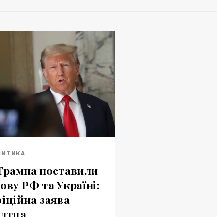
ЛИТИКА
Трампа поставили
ову РФ та Україні:
іційна заява
лтца