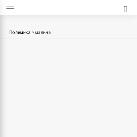
Skip
to
content
Полемика
>
малина