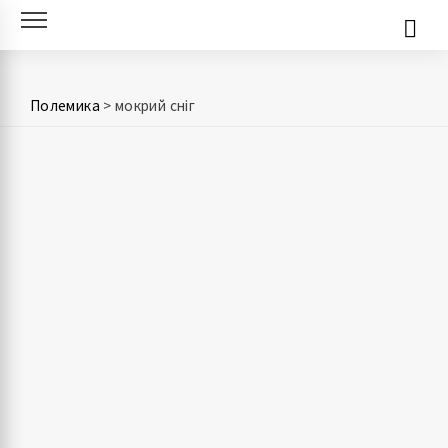
Skip
to
content
Полемика
>
мокрий сніг