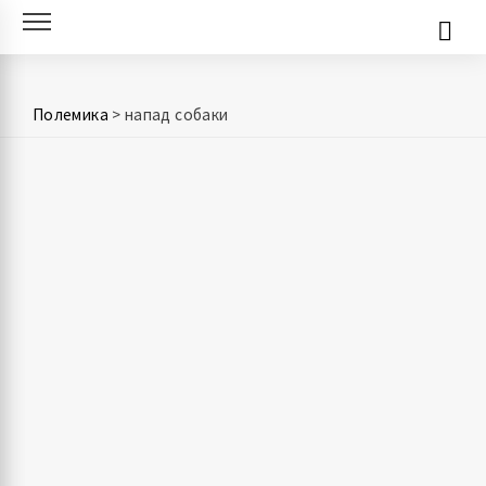
Skip
to
content
Полемика
>
напад собаки