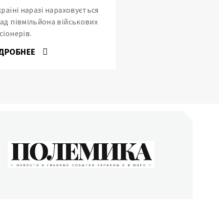
країні наразі нараховується
ад півмільйона військових
сіонерів.
ДРОБНЕЕ
ОЛЕМИКА
сти и главные события Украины и в мире