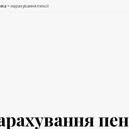
ика
>
нарахування пенсії
арахування пен