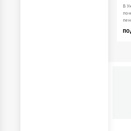
В У
пон
пен
ПО
П
Ново