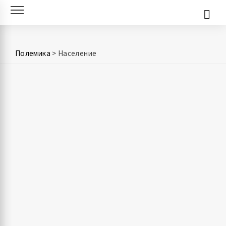
Skip
to
content
Полемика
>
Население