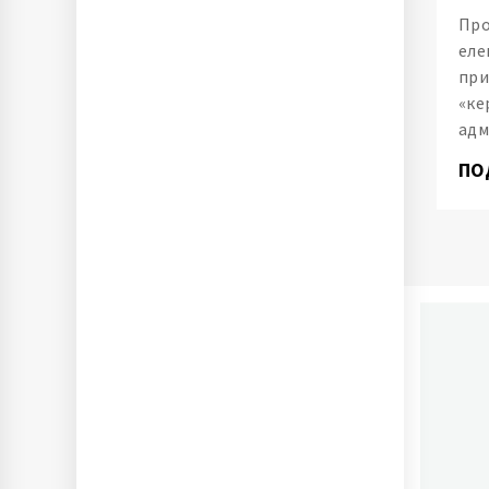
Про
еле
при
«ке
адм
ПО
П