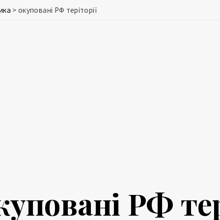
ика
>
окуповані РФ теріторії
куповані РФ тер