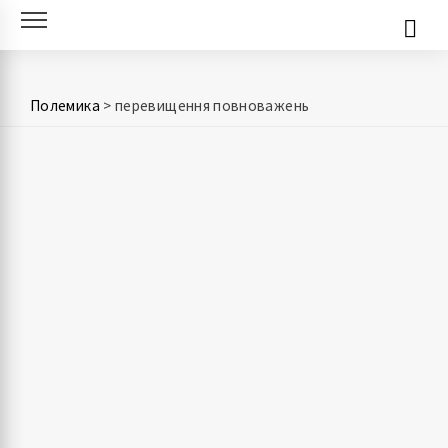
Skip
to
content
Полемика
>
перевищення повноважень