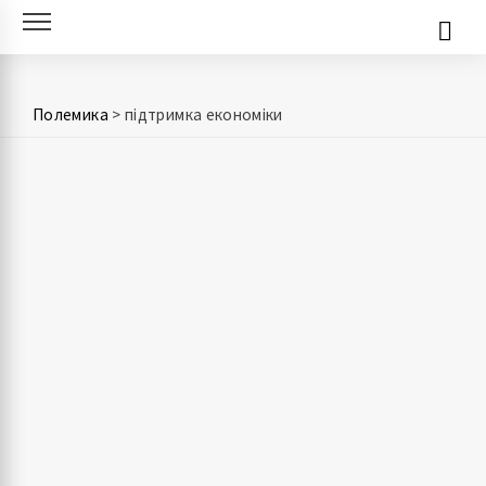
Skip
to
content
Полемика
>
підтримка економіки