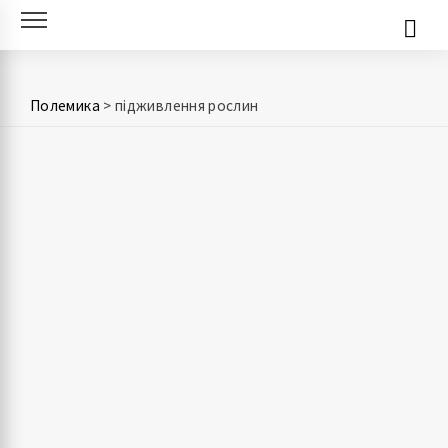
Skip
to
content
Полемика
>
підживлення рослин