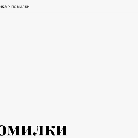
ика
>
помилки
омилки