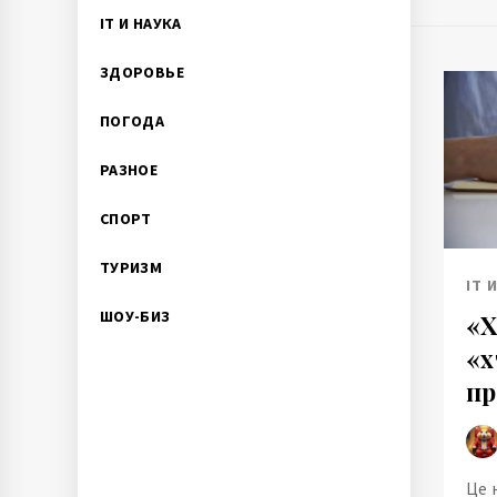
IT И НАУКА
ЗДОРОВЬЕ
ПОГОДА
РАЗНОЕ
СПОРТ
ТУРИЗМ
IT 
ШОУ-БИЗ
«Х
«х
пр
Це 