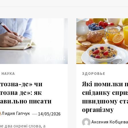
И НАУКА
ЗДОРОВЬЕ
тозна-де» чи
Які помилки п
тозна де»: як
сніданку спр
авильно писати
швидшому ст
організму
Лидия Гапчук
14/05/2026
Аксения Кобцев
не два окремі слова, а