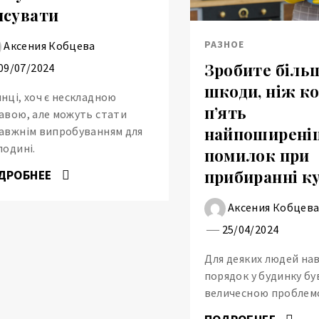
псувати
РАЗНОЕ
Аксения Кобцева
Зробите біль
09/07/2024
шкоди, ніж ко
нці, хоч є нескладною
п’ять
авою, але можуть стати
найпоширені
авжнім випробуванням для
подині.
помилок при
прибиранні ку
ДРОБНЕЕ
Аксения Кобцев
25/04/2024
Для деяких людей на
порядок у будинку бу
величесною проблем