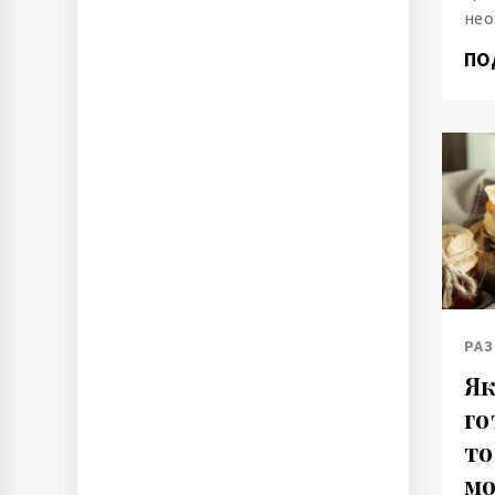
нео
ПО
РАЗ
Як
го
то
мо