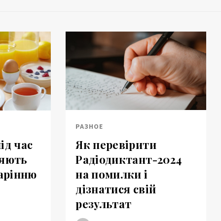
РАЗНОЕ
Як перевірити
ід час
Радіодиктант-2024
ияють
на помилки і
арінню
дізнатися свій
результат
а