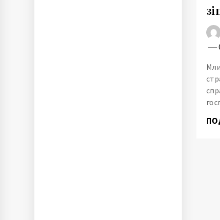
зі
Мли
стр
спр
гос
ПО