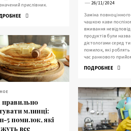
26/11/2024
значений прислівник.
Заміна повноцінного
ДРОБНЕЕ
чашкою кави поспіхо
вживання невідповід
продуктів були назва
дієтологами серед т
помилок, які роблять
час ранкового прийом
ПОДРОБНЕЕ
НОЕ
 правильно
тувати млинці:
п-5 помилок, які
жуть все