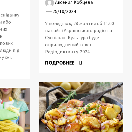
Аксения Кобцева
25/10/2024
 сніданку
м або
У понеділок, 28 жовтня об 11:00
них
на сайті Українського радіо та
ні
Суспільне Культура буде
ипових
оприлюднений текст
 люди під
Радіодиктанту-2024.
у їжі.
ПОДРОБНЕЕ