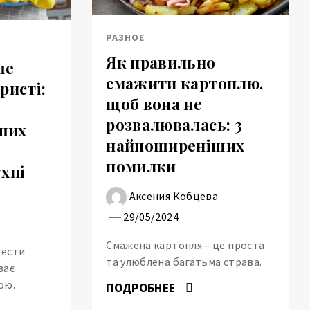
РАЗНОЕ
Як правильно
ше
смажити картоплю,
ристі:
щоб вона не
розвалювалась: 3
ших
найпоширеніших
помилки
хні
Аксения Кобцева
а
29/05/2024
Смажена картопля – це проста
вести
та улюблена багатьма страва.
ває
ою.
ПОДРОБНЕЕ