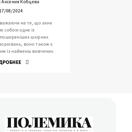
Аксения Кобцева
17/08/2024
важаючи на те, що акне
яє собою одне із
поширеніших шкірних
ворювань, воно також є
им із найменш вивчених.
ДРОБНЕЕ