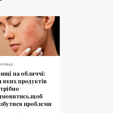
ОРОВЬЕ
ищі на обличчі:
д яких продуктів
трібно
дмовитись,щоб
збутися проблеми