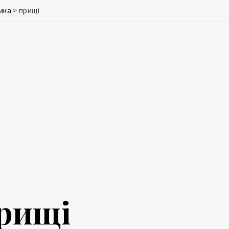
ика
>
прищі
рищі