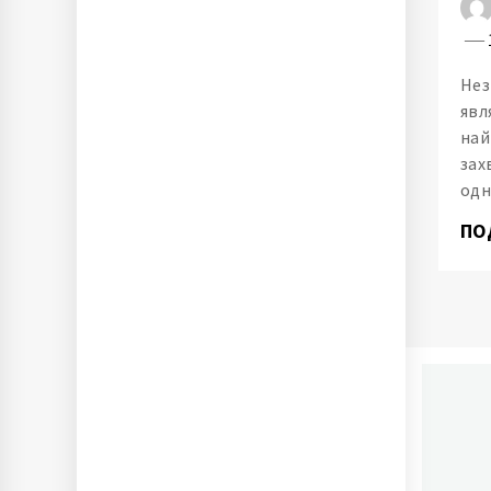
Нез
явл
най
зах
одн
ПО