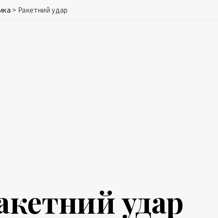
ика
>
Ракетний удар
акетний удар