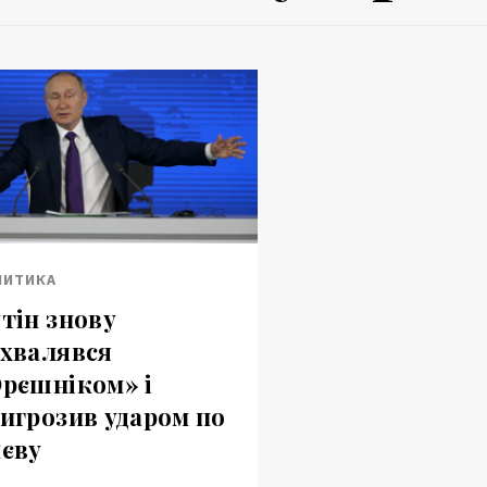
ЛИТИКА
тін знову
хвалявся
рєшніком» і
игрозив ударом по
єву