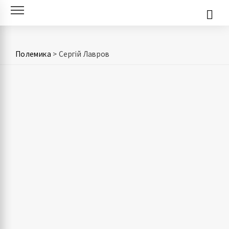
Skip
to
content
Полемика
>
Сергій Лавров