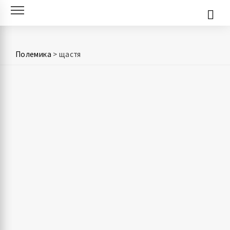
Skip
to
content
Полемика
>
щастя