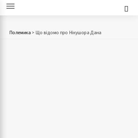
Skip
to
content
Полемика
>
Що відомо про Нікушора Дана