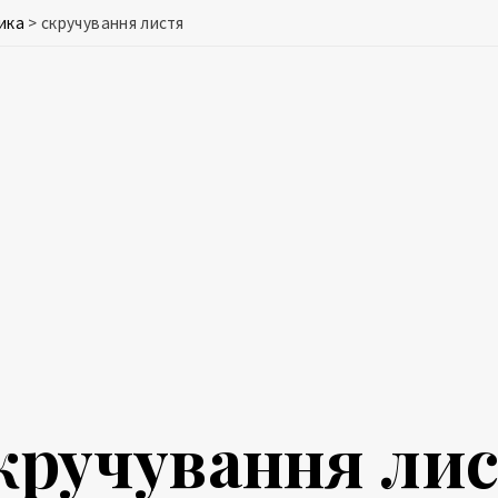
ика
>
скручування листя
кручування ли