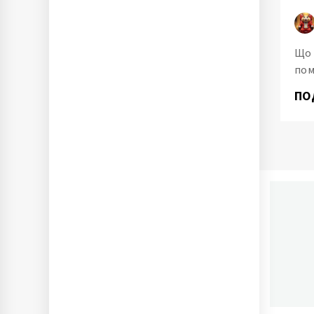
Що 
пом
ПО
П
Ново