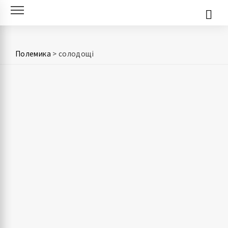
Skip
to
content
Полемика
>
солодощі