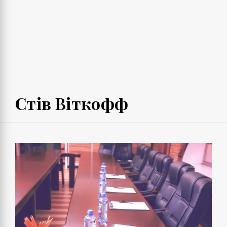
Стів Віткофф