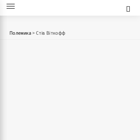
Skip
to
content
Полемика
>
Стів Віткофф