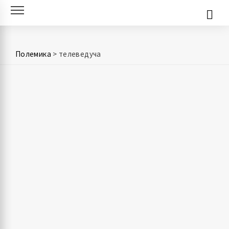
Skip
to
content
Полемика
>
телеведуча