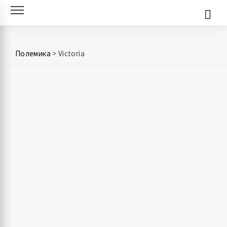
Skip
to
content
Полемика
>
Victoria