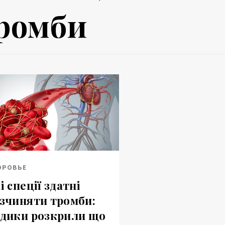
ромби
ОРОВЬЕ
і спеції здатні
зчиняти тромби:
дики розкрили що