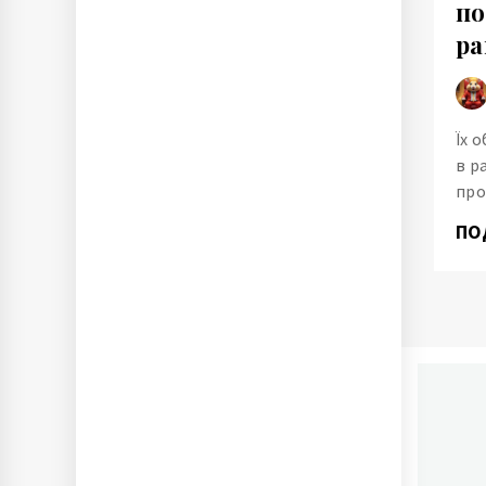
по
ра
Їх 
в р
про
ПО