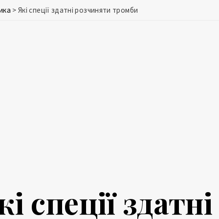
ика
>
Які спеції здатні розчиняти тромби
кі спеції здатн