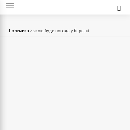
Skip
to
content
Полемика
>
якою буде погода у березні