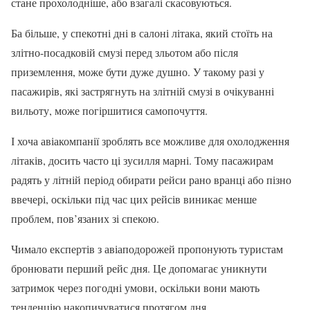
стане прохолодніше, або взагалі скасовуються.
Ба більше, у спекотні дні в салоні літака, який стоїть на
злітно-посадковій смузі перед зльотом або після
приземлення, може бути дуже душно. У такому разі у
пасажирів, які застрягнуть на злітній смузі в очікуванні
вильоту, може погіршитися самопочуття.
І хоча авіакомпанії зроблять все можливе для охолодження
літаків, досить часто ці зусилля марні. Тому пасажирам
радять у літній період обирати рейси рано вранці або пізно
ввечері, оскільки під час цих рейсів виникає менше
проблем, пов’язаних зі спекою.
Чимало експертів з авіаподорожей пропонують туристам
бронювати перший рейс дня. Це допомагає уникнути
затримок через погодні умови, оскільки вони мають
тенденцію накопичуватися протягом дня.