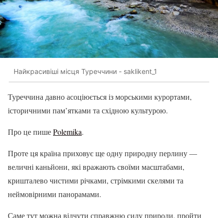
Найкрасивіші місця Туреччини - saklikent_1
Туреччина давно асоціюється із морськими курортами,
історичними пам’ятками та східною культурою.
Про це пише
Polemika
.
Проте ця країна приховує ще одну природну перлину —
величні каньйони, які вражають своїми масштабами,
кришталево чистими річками, стрімкими скелями та
неймовірними панорамами.
Саме тут можна відчути справжню силу природи, пройти