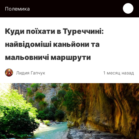
Полемика
Куди поїхати в Туреччині:
найвідоміші каньйони та
мальовничі маршрути
Лидия Гапчук
1 месяц назад