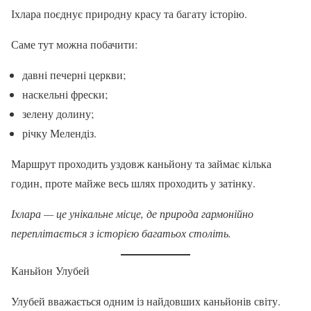
Іхлара поєднує природну красу та багату історію.
Саме тут можна побачити:
давні печерні церкви;
наскельні фрески;
зелену долину;
річку Мелендіз.
Маршрут проходить уздовж каньйону та займає кілька
годин, проте майже весь шлях проходить у затінку.
Іхлара — це унікальне місце, де природа гармонійно
переплітається з історією багатьох століть.
Каньйон Улубей
Улубей вважається одним із найдовших каньйонів світу.