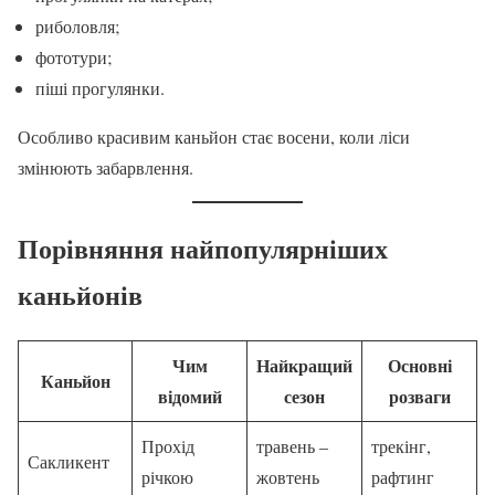
риболовля;
фототури;
піші прогулянки.
Особливо красивим каньйон стає восени, коли ліси
змінюють забарвлення.
Порівняння найпопулярніших
каньйонів
Чим
Найкращий
Основні
Каньйон
відомий
сезон
розваги
Прохід
травень –
трекінг,
Сакликент
річкою
жовтень
рафтинг