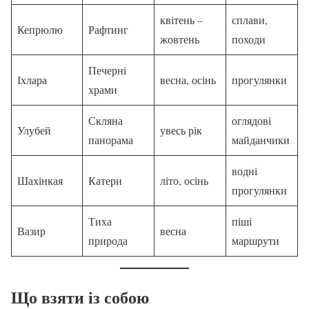
квітень –
сплави,
Кепрюлю
Рафтинг
жовтень
походи
Печерні
Іхлара
весна, осінь
прогулянки
храми
Скляна
оглядові
Улубей
увесь рік
панорама
майданчики
водні
Шахінкая
Катери
літо, осінь
прогулянки
Тиха
піші
Вазир
весна
природа
маршрути
Що взяти із собою