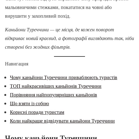
мальовничими стежками, покататися на човні або
вирушити у захопливий похід.
Каньйони Туреччини — це місця, де кожен поворот
відкриває новий краєвид, а фотографії виглядають так, ніби
створені без жодних фільтрів.
Навигация
Чому каньйони Туреччини приваблюють туристів
ТОП найкрасивіших каньйонів Туреччини
Порівняння найпопулярніших каньйонів
Що взяти із собою
Корисні поради туристам
Коли найкраще відвідувати каньйони Туреччини
Чому каньйони Туреччини