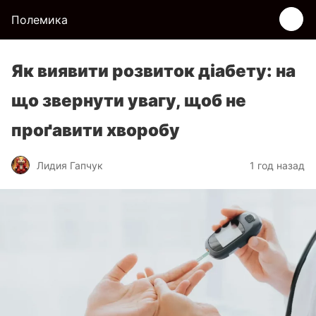
Полемика
Як виявити розвиток діабету: на
що звернути увагу, щоб не
проґавити хворобу
Лидия Гапчук
1 год назад