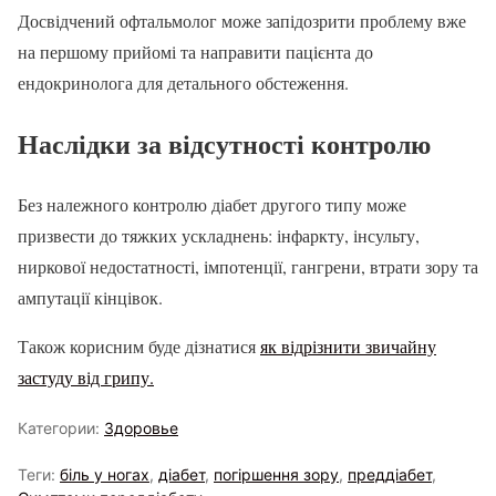
Досвідчений офтальмолог може запідозрити проблему вже
на першому прийомі та направити пацієнта до
ендокринолога для детального обстеження.
Наслідки за відсутності контролю
Без належного контролю діабет другого типу може
призвести до тяжких ускладнень: інфаркту, інсульту,
ниркової недостатності, імпотенції, гангрени, втрати зору та
ампутації кінцівок.
Також корисним буде дізнатися
як відрізнити звичайну
застуду від грипу.
Категории:
Здоровье
Теги:
біль у ногах
,
діабет
,
погіршення зору
,
преддіабет
,