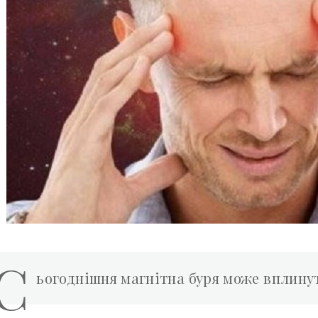
С
ьогоднішня магнітна буря може вплинут