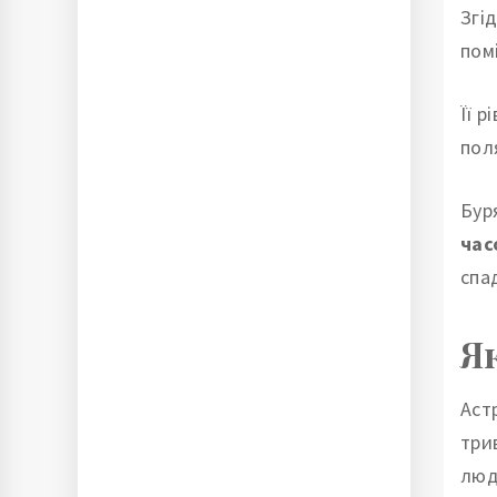
Згі
пом
Її 
пол
Бур
час
спа
Я
Аст
три
люд