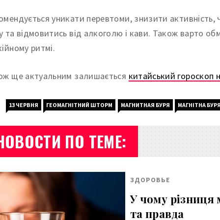
омендується уникати перевтоми, знизити активність, ч
у та відмовитись від алкоголю і кави. Також варто об
кійному ритмі.
ож ще актуальним залишається
китайський гороскоп 
13 ЧЕРВНЯ
ГЕОМАГНІТНИЙ ШТОРМ
МАГНИТНАЯ БУРЯ
МАГНІТНА БУР
НОВОСТИ ПО ТЕМЕ:
ЗДОРОВЬЕ
У чому різниця 
та правда