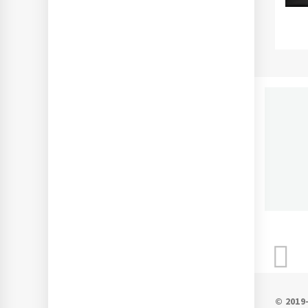
П
Ново
© 201