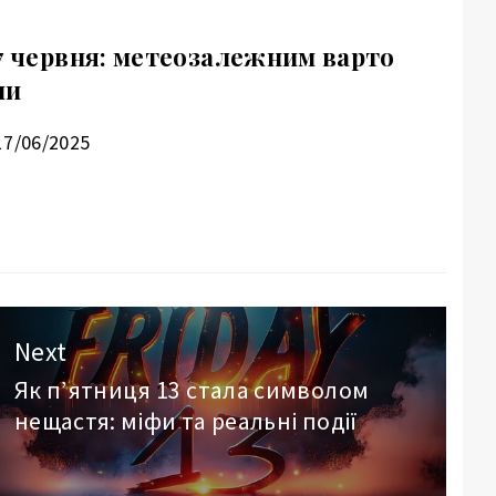
17 червня: метеозалежним варто
ми
17/06/2025
Next
Як п’ятниця 13 стала символом
Next
нещастя: міфи та реальні події
post: