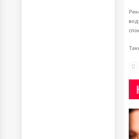
Рек
вод
спо
Так