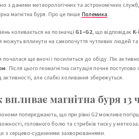
дно з даними метеорологічних та астрономічних служб,
ірна магнітна буря. Про це пише
Полемика
.
рівень коливається на позначці
G1–G2
, що відповідає
K-
я можуть вплинути на самопочуття чутливих людей та 
я почалася ще вночі і посилиться до обіду. Пік активно
ом
. Після цього геомагнітна ситуація почне поступово 
д активності, але слабкі коливання збережуться.
к впливає магнітна буря 13 
рономи попереджають, що при рівні G2 можливе погірше
вожності, головного болю та стрибків тиску у метео
и з серцево-судинними захворюваннями.