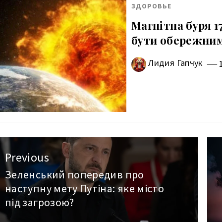
ЗДОРОВЬЕ
Магнітна буря 
бути обережни
Лидия Гапчук
авигация
Previous
о
Зеленський попередив про
Previous
наступну мету Путіна: яке місто
post:
аписям
під загрозою?