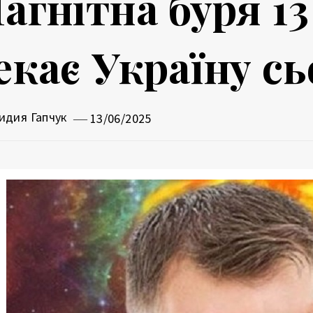
агнітна буря 13
екає Україну сь
идия Гапчук
13/06/2025