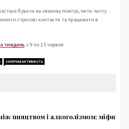
астіше бувати на свіжому повітрі, пити чисту
межити стресові контакти та працювати в
на тиждень
з 9 по 15 червня.
Я
СОНЯЧНА АКТИВНІСТЬ
між пияцтвом і алкоголізмом: міфи