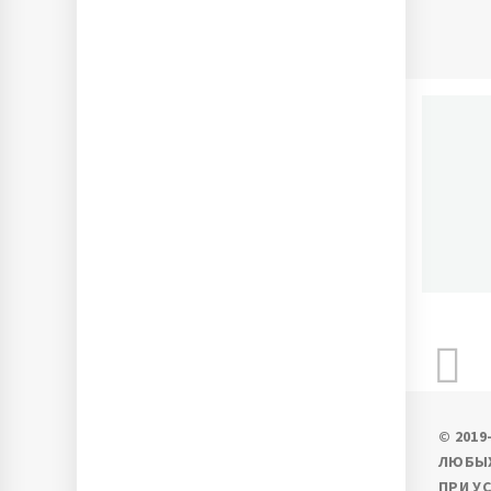
П
Ново
© 201
ЛЮБЫХ
ПРИ У