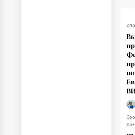
СП
В
пр
Ф
пр
по
Ев
В
Соо
пре