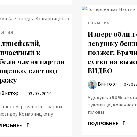
СОБЫТИЯ
БЫТИЯ
Изверг облил
лицейский,
девушку бенз
ичастный к
поджег: Врач
бели члена партии
сутки на выж
иценко, взят под
ВИДЕО
ражу
Виктор
03/07
Виктор
03/07/2019
У девушки 90 % ожог
туловища, конечност
нанес смертельные травмы
головы
ксандру Комарницкому
ПОДРОБНЕЕ
ДРОБНЕЕ