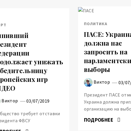
ПОЛИТИКА
ОРТ
ПАСЕ: Украин
ыпивший
должна нас
езидент
запросить на
едерации
парламентски
одолжает унижать
выборы
бедительницу
ропейских игр
Виктор
03/07
ИДЕО
Президент ПАСЕ отме
Виктор
03/07/2019
Украина должна приг
организацию на выб
бщество требует отставки
ПОДРОБНЕЕ
зидента ФВСУ