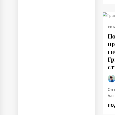
СО
По
пр
ги
Гр
ст
Он 
Але
ПО