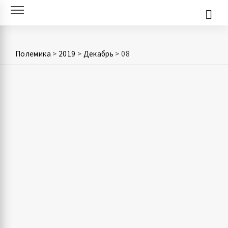
Skip
to
content
Полемика
>
2019
>
Декабрь
>
08