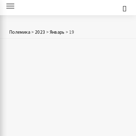
Skip
to
content
Полемика
>
2023
>
Январь
>
19