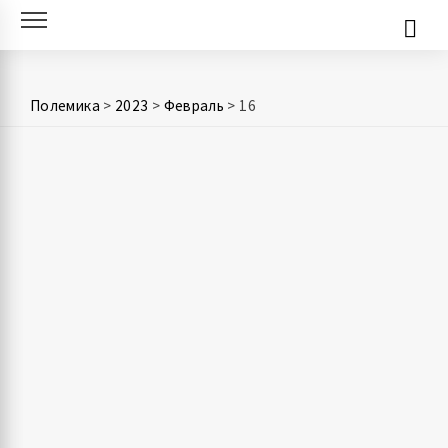
Skip
to
content
Полемика
>
2023
>
Февраль
>
16