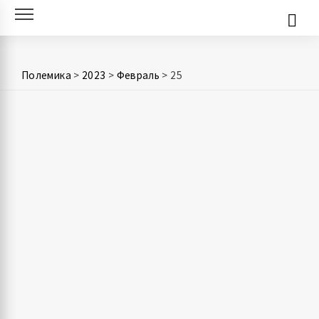
Skip
to
content
Полемика
>
2023
>
Февраль
>
25