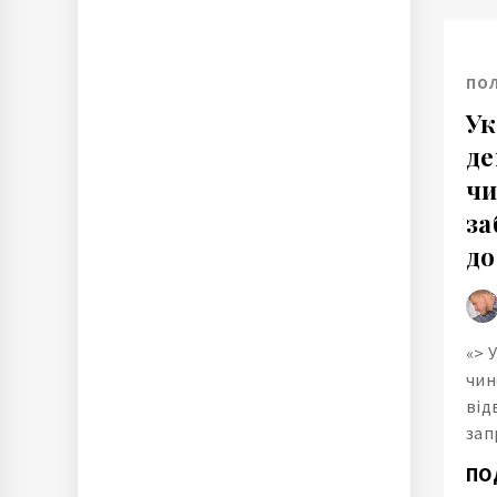
ПО
Ук
де
ч
за
до
«> 
чин
від
зап
ПО