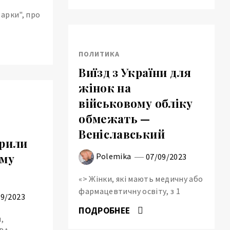
арки", про
ПОЛИТИКА
Виїзд з України для
жінок на
військовому обліку
обмежать —
Веніславський
арили
Polemika
ому
07/09/2023
«> Жінки, які мають медичну або
фармацевтичну освіту, з 1
09/2023
ПОДРОБНЕЕ
,