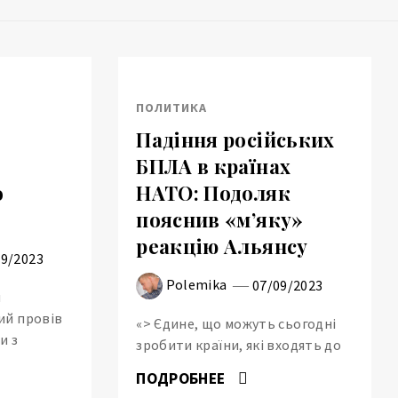
ПОЛИТИКА
Падіння російських
БПЛА в країнах
о
НАТО: Подоляк
пояснив «м’яку»
реакцію Альянсу
09/2023
Polemika
07/09/2023
и
ий провів
«> Єдине, що можуть сьогодні
и з
зробити країни, які входять до
ПОДРОБНЕЕ