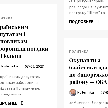
«> Про гучні справи
розкрадання "гуманіт
програму "Шлях" та
ЛИТИКА
ПОДРОБНЕЕ
раїнським
путатам і
иновникам
боронили поїздки
ПОЛИТИКА
 Польщі
Окупанти з
Polemika
балістики вд
07/09/2023
по Запорізьк
Українським депутатам і
району — ОВА
овникам заборонили
відувати Польщу через
Polemika
07/
ровадження
«> У четвер, 7 вересня
ДРОБНЕЕ