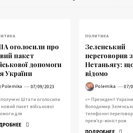
ЛИТИКА
ПОЛИТИКА
А оголосили про
Зеленський
вий пакет
переговорив з
йськової допомоги
Нетаньягу: щ
я України
відомо
Polemika
Polemika
07/09/2023
07/
Сполучені Штати оголосили
«> Президент Україн
 новий пакет військової
Володимир Зеленськ
омоги для
телефонні переговор
прем'єр-міністром
ДРОБНЕЕ
ПОДРОБНЕЕ