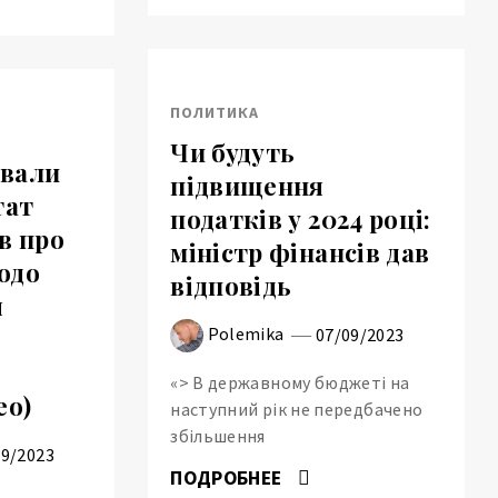
ПОЛИТИКА
Чи будуть
ювали
підвищення
тат
податків у 2024 році:
в про
міністр фінансів дав
одо
відповідь
я
Polemika
07/09/2023
«> В державному бюджеті на
ео)
наступний рік не передбачено
збільшення
09/2023
ПОДРОБНЕЕ