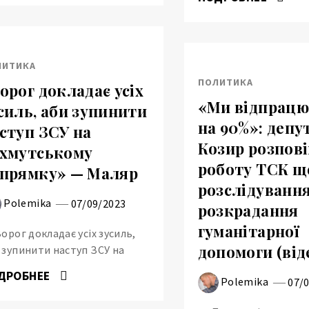
ЛИТИКА
ПОЛИТИКА
орог докладає усіх
«Ми відпрац
силь, аби зупинити
на 90%»: депу
ступ ЗСУ на
Козир розпові
хмутському
роботу ТСК щ
прямку» — Маляр
розслідуванн
Polemika
07/09/2023
розкрадання
гуманітарної
Ворог докладає усіх зусиль,
допомоги (від
 зупинити наступ ЗСУ на
ДРОБНЕЕ
Polemika
07/