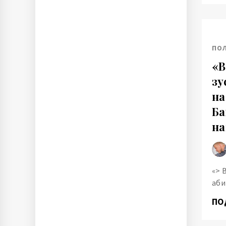
ПО
«В
зу
на
Ба
на
«> 
аби
ПО