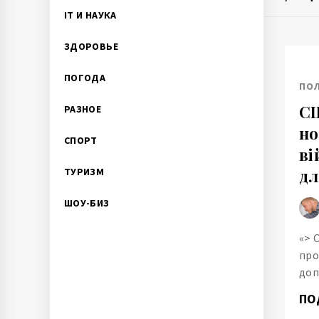
IT И НАУКА
ЗДОРОВЬЕ
ПОГОДА
ПО
СШ
РАЗНОЕ
но
СПОРТ
ві
ТУРИЗМ
дл
ШОУ-БИЗ
«> 
про
доп
ПО