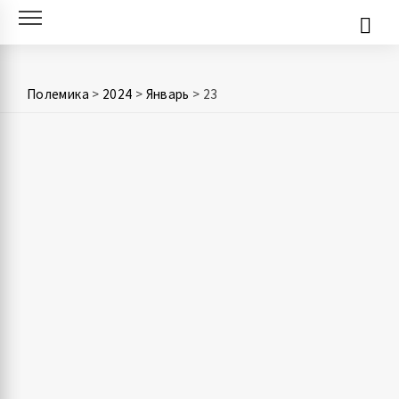
Skip
to
content
Полемика
>
2024
>
Январь
>
23