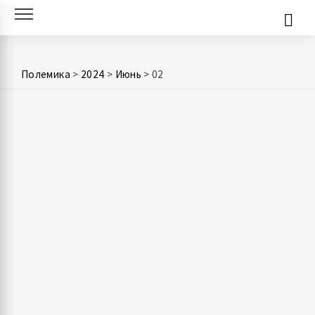
Skip
to
content
Полемика
>
2024
>
Июнь
>
02