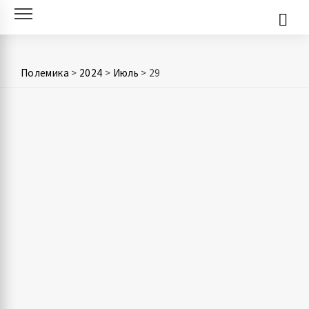
Skip
to
content
Полемика
>
2024
>
Июль
>
29