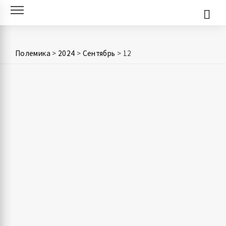
Skip
to
content
Полемика
>
2024
>
Сентябрь
>
12