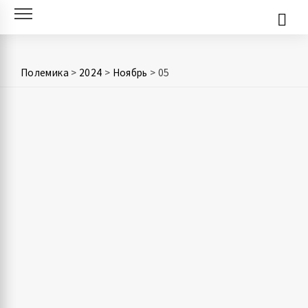
Skip
to
content
Полемика
>
2024
>
Ноябрь
>
05