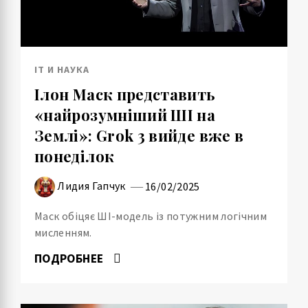
IT И НАУКА
Ілон Маск представить
«найрозумніший ШІ на
Землі»: Grok 3 вийде вже в
понеділок
Лидия Гапчук
16/02/2025
Маск обіцяє ШІ-модель із потужним логічним
мисленням.
ПОДРОБНЕЕ