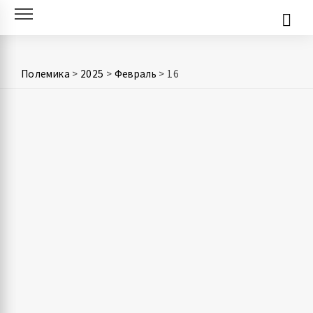
Skip
to
content
Полемика
>
2025
>
Февраль
>
16