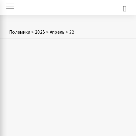
Skip
to
content
Полемика
>
2025
>
Апрель
>
22