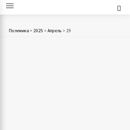
Skip
to
content
Полемика
>
2025
>
Апрель
>
29