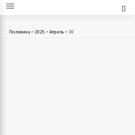
Skip
to
content
Полемика
>
2025
>
Апрель
>
30