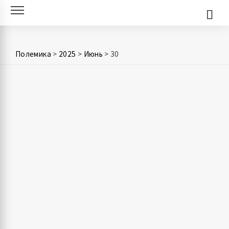
Skip
to
content
Полемика
>
2025
>
Июнь
>
30