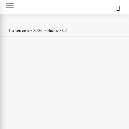
Skip
to
content
Полемика
>
2026
>
Июль
>
02