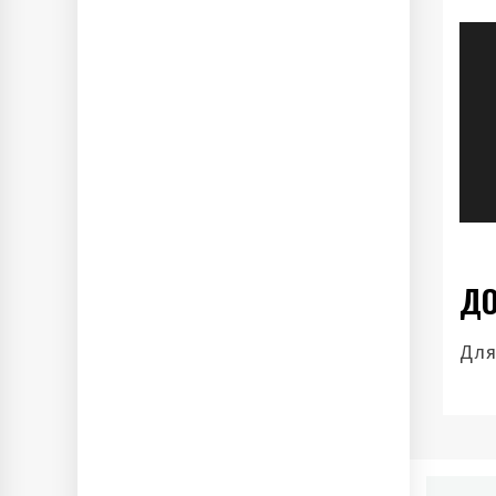
Н
п
з
ДО
Для