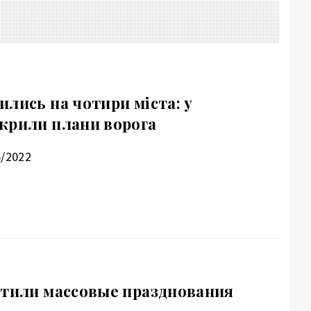
лись на чотири міста: у
крили плани ворога
6/2022
етили массовые празднования