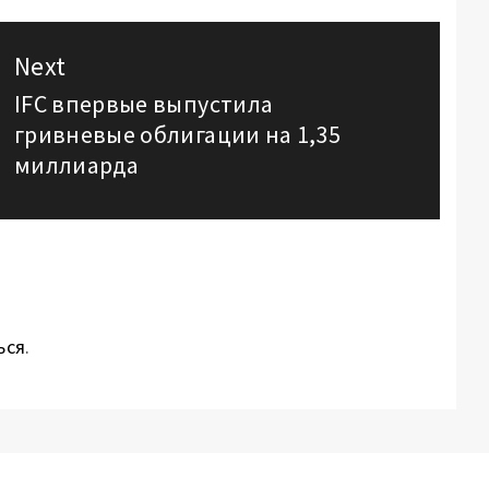
Next
IFC впервые выпустила
Next
гривневые облигации на 1,35
post:
миллиарда
ься
.