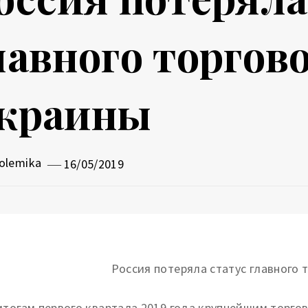
лавного торгов
краины
olemika
16/05/2019
итогам первого квартала 2019 года крупнейшим торго