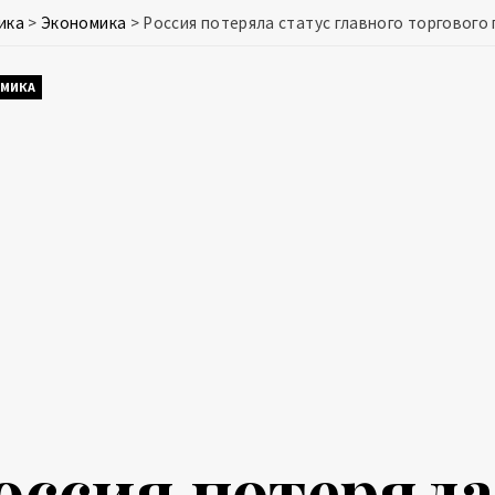
ика
>
Экономика
>
Россия потеряла статус главного торгового
МИКА
оссия потеряла