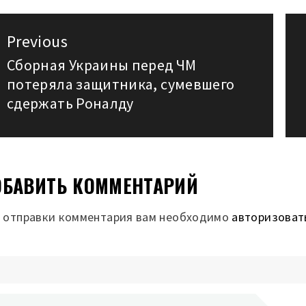
авигация
Previous
о
Сборная Украины перед ЧМ
Previous
потеряла защитника, сумевшего
post:
аписям
сдержать Роналду
БАВИТЬ КОММЕНТАРИЙ
 отправки комментария вам необходимо
авторизоват