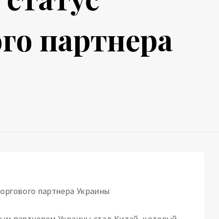
ого партнера
вым партнером Украины стал Китай, который