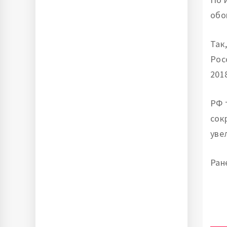
обо
Так
Рос
201
РФ 
сок
уве
Ран