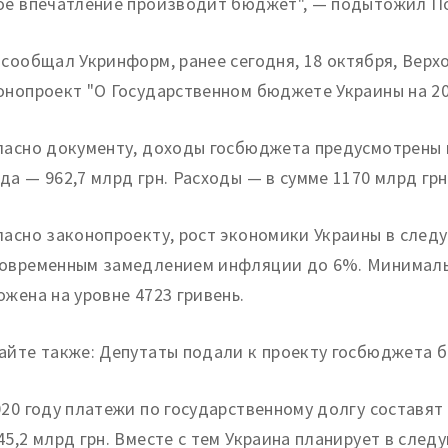
ое впечатление производит бюджет", — подытожил П
 сообщал Укринформ, ранее сегодня, 18 октября, Верх
онопроект "О Государственном бюджете Украины на 20
ласно документу, доходы госбюджета предусмотрены в 
да — 962,7 млрд грн. Расходы — в сумме 1170 млрд грн
ласно законопроекту, рост экономики Украины в след
овременным замедлением инфляции до 6%. Минимальн
ожена на уровне 4723 гривень.
айте также: Депутаты подали к проекту госбюджета б
020 году платежи по государственному долгу составят
45,2 млрд грн. Вместе с тем Украина планирует в сле