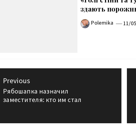
здають порожн
Polemika
11/0
авигация
Previous
о
Рябошапка назначил
Previous
заместителя: кто им стал
post:
аписям