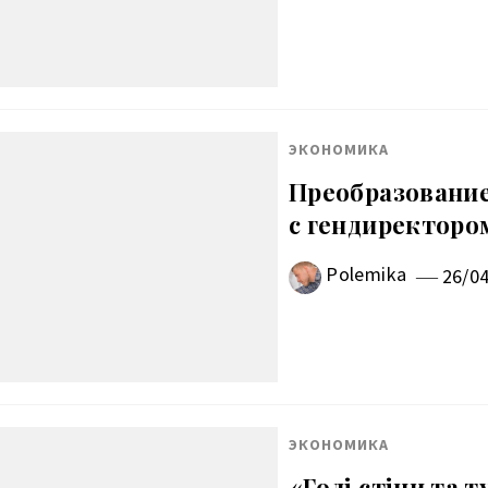
ЭКОНОМИКА
Преобразование
с гендиректор
Polemika
26/0
ЭКОНОМИКА
«Голі стіни та т