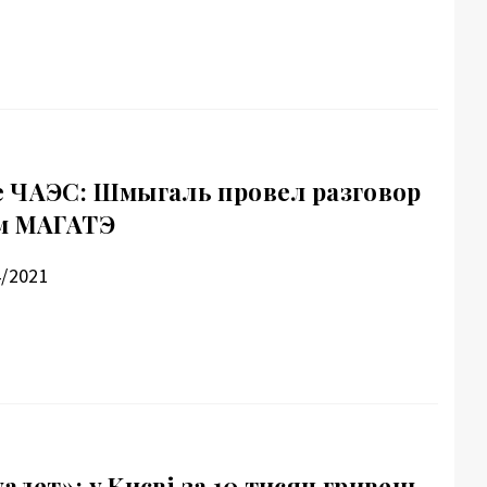
 ЧАЭС: Шмыгаль провел разговор
ом МАГАТЭ
4/2021
уалет»: у Києві за 10 тисяч гривень