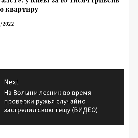
ю квартиру
5/2022
Next
На Волыни лесник во время
Next
проверки ружья случайно
post:
застрелил свою тещу (ВИДЕО)