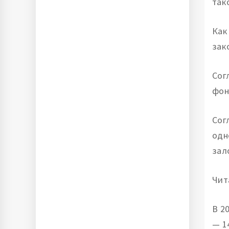
так
Как
зак
Сог
фон
Сог
одн
зал
Чит
В 2
— 1