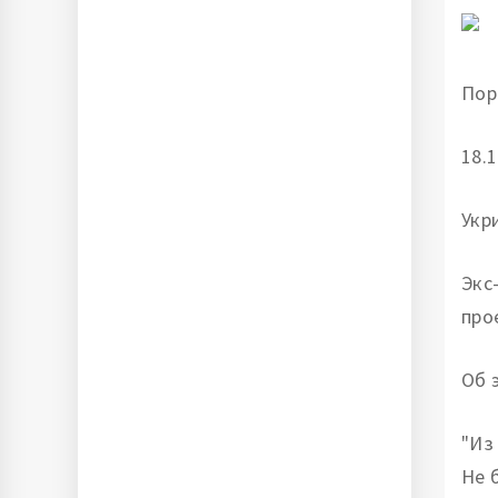
Пор
18.1
Укр
Экс
про
Об 
"Из
Не 