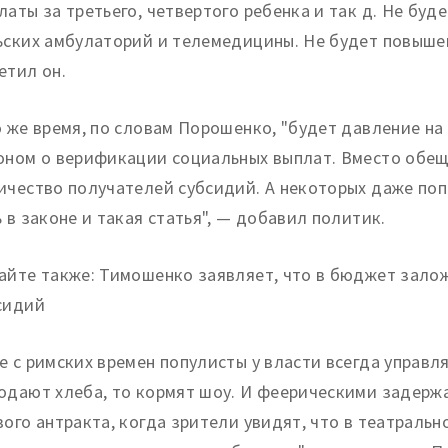
латы за третьего, четвертого ребенка и так д. Не бу
ьских амбулаторий и телемедицины. Не будет повыше
етил он.
о же время, по словам Порошенко, "будет давление на
оном о верификации социальных выплат. Вместо обе
ичество получателей субсидий. А некоторых даже поп
ь в законе и такая статья", — добавил политик.
айте также: Тимошенко заявляет, что в бюджет зало
сидий
е с римских времен популисты у власти всегда управл
одают хлеба, то кормят шоу. И феерическими задерж
вого антракта, когда зрители увидят, что в театраль