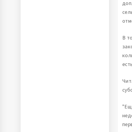
доп
сел
отм
В т
зак
кол
ест
Чит
суб
"Ещ
нед
пер