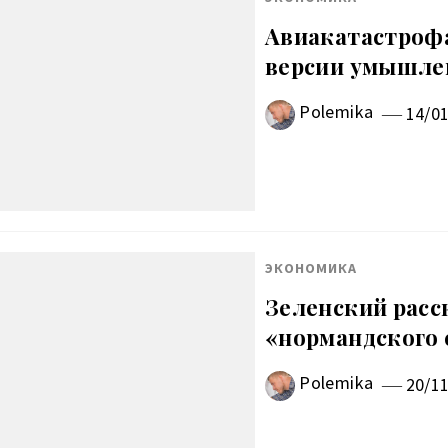
Авиакатастрофа
версии умышле
Polemika
14/0
ЭКОНОМИКА
Зеленский расс
«нормандского
Polemika
20/1