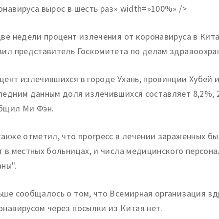
онавируса вырос в шесть раз» width=»100%» />
две недели процент излечения от коронавируса в Кита
вил представитель Госкомитета по делам здравоохра
цент излечившихся в городе Ухань, провинции Хубей и
ледним данным доля излечившихся составляет 8,2%, 2
бщил Ми Фэн.
также отметил, что прогресс в лечении зараженных б
т в местных больницах, и числа медицинского персонал
аны".
ьше сообщалось о том, что Всемирная организация зд
онавирусом через посылки из Китая нет.