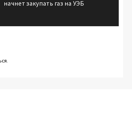
начнет закупать газ на УЭБ
post:
ься
.