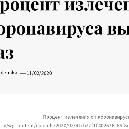
роцент излече
оронавируса вы
аз
olemika
11/02/2020
rc=»/wp-content/uploads/2020/02/41cb27f1f402676c66f8