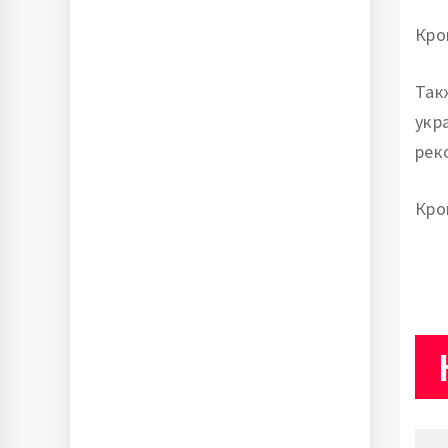
Кро
Так
укр
рек
Кро