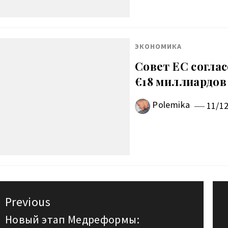
ЭКОНОМИКА
Совет ЕС согла
€18 миллиардов
Polemika
11/1
авигация
Previous
о
Новый этап Медреформы:
Previous