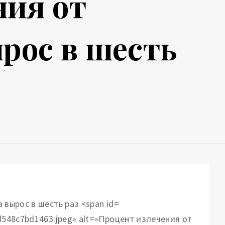
ния от
рос в шесть
d548c7bd1463.jpeg» alt=»Процент излечения от