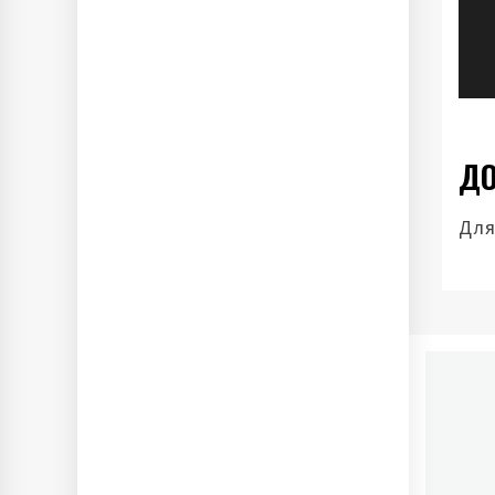
з
ДО
Для