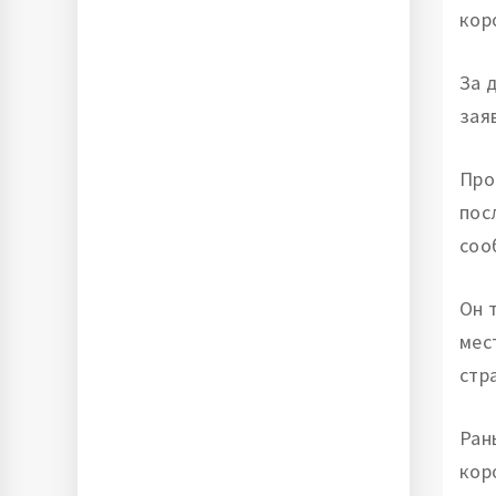
кор
За 
зая
Про
пос
соо
Он 
мес
стр
Ран
кор